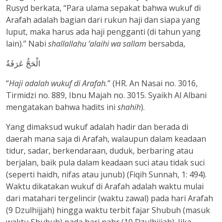
Rusyd berkata, “Para ulama sepakat bahwa wukuf di
Arafah adalah bagian dari rukun haji dan siapa yang
luput, maka harus ada haji pengganti (di tahun yang
lain).” Nabi
shallallahu ‘alaihi wa sallam
bersabda,
الْحَجُّ عَرَفَةُ
“
Haji adalah wukuf di Arafah.
” (HR. An Nasai no. 3016,
Tirmidzi no. 889, Ibnu Majah no. 3015. Syaikh Al Albani
mengatakan bahwa hadits ini
shahih
).
Yang dimaksud wukuf adalah hadir dan berada di
daerah mana saja di Arafah, walaupun dalam keadaan
tidur, sadar, berkendaraan, duduk, berbaring atau
berjalan, baik pula dalam keadaan suci atau tidak suci
(seperti haidh, nifas atau junub) (Fiqih Sunnah, 1: 494).
Waktu dikatakan wukuf di Arafah adalah waktu mulai
dari matahari tergelincir (waktu zawal) pada hari Arafah
(9 Dzulhijjah) hingga waktu terbit fajar Shubuh (masuk